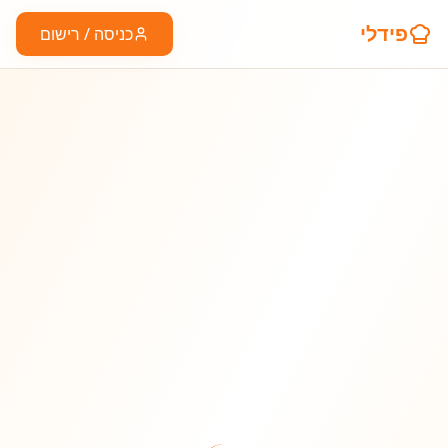
פידלי
כניסה / רישום