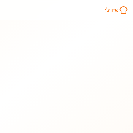
פידלי