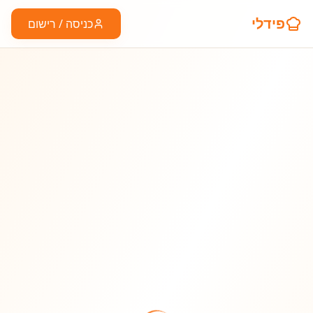
פידלי
כניסה / רישום