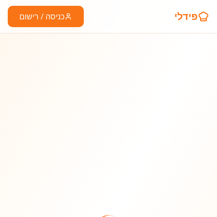
פידלי
כניסה / רישום